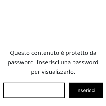
Salta
Area
al
contenuto
riservata
per
gli
sposi
Questo contenuto è protetto da
password. Inserisci una password
per visualizzarlo.